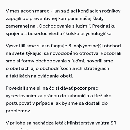
V mesiacoch marec - jún sa žiaci končiacich ročníkov
zapojili do preventívnej kampane našej školy
zameranej na „Obchodovanie s ľuďmi“. Prednášku
spojenú s besedou viedla školská psychologička.
Vysvetlili sme si ako funguje 3. najvýnosnejší obchod
na svete týkajúci sa novodobého otroctva. Rozobrali
sme si formy obchodovania s ľuďmi, hovorili sme
o obetiach aj o obchodníkoch a ich stratégiách
a taktikách na ovládanie obetí.
Povedali sme si, na čo si dávať pozor pred
vycestovaním za prácou do zahraničia a tiež ako
postupovať v prípade, ak by sme sa dostali do
problémov.
V prílohe sa nachádza leták Ministerstva vnútra SR