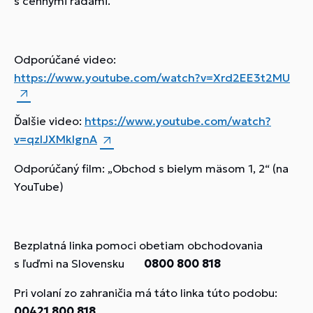
s cennými radami.
Odporúčané video:
https://www.youtube.com/watch?v=Xrd2EE3t2MU
Ďalšie video:
https://www.youtube.com/watch?
v=qzlJXMkIgnA
Odporúčaný film:
„Obchod s bielym mäsom 1, 2“
(na
YouTube)
Bezplatná linka pomoci obetiam obchodovania
s ľuďmi na Slovensku
0800 800 818
Pri volaní zo zahraničia má táto linka túto podobu:
00421 800 818