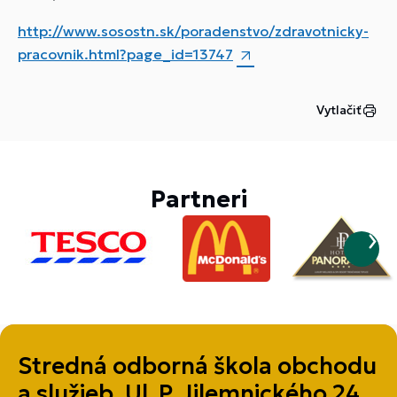
http://www.sosostn.sk/poradenstvo/zdravotnicky-
pracovnik.html?page_id=13747
Vytlačiť
Partneri
Stredná odborná škola obchodu
a služieb, Ul. P. Jilemnického 24,