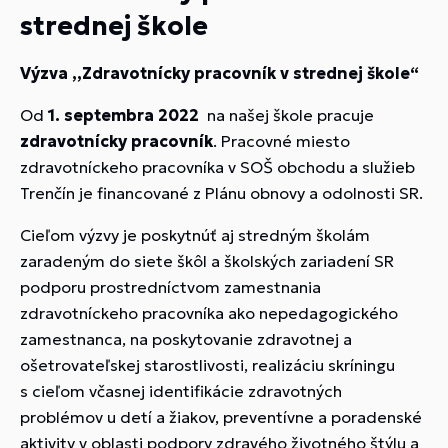
strednej škole
Výzva ,,Zdravotnícky pracovník v strednej škole“
Od
1. septembra 2022
na našej škole pracuje
zdravotnícky pracovník
. Pracovné miesto
zdravotníckeho pracovníka v SOŠ obchodu a služieb
Trenčín je financované z Plánu obnovy a odolnosti SR.
Cieľom výzvy je poskytnúť aj stredným školám
zaradeným do siete škôl a školských zariadení SR
podporu prostredníctvom zamestnania
zdravotníckeho pracovníka ako nepedagogického
zamestnanca, na poskytovanie zdravotnej a
ošetrovateľskej starostlivosti, realizáciu skríningu
s cieľom včasnej identifikácie zdravotných
problémov u detí a žiakov, preventívne a poradenské
aktivity v oblasti podpory zdravého životného štýlu a