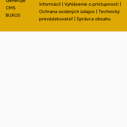
Generuje
informácií
|
Vyhlásenie o prístupnosti
|
CMS
Ochrana osobných údajov
|
Technický
BUXUS
prevádzkovateľ
|
Správca obsahu