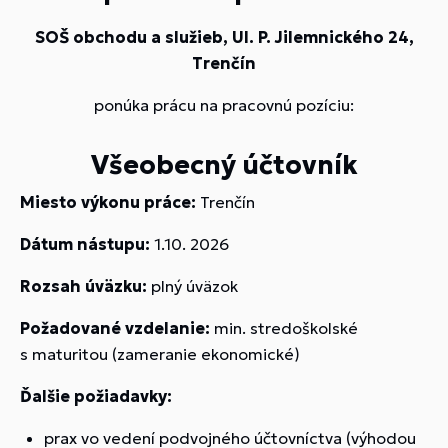
SOŠ obchodu a služieb, Ul. P. Jilemnického 24,
Trenčín
ponúka prácu na pracovnú pozíciu:
Všeobecný účtovník
Miesto výkonu práce:
Trenčín
Dátum nástupu:
1.10. 2026
Rozsah úväzku:
plný úväzok
Požadované vzdelanie:
min. stredoškolské
s maturitou (zameranie ekonomické)
Ďalšie požiadavky:
prax vo vedení podvojného účtovníctva (výhodou