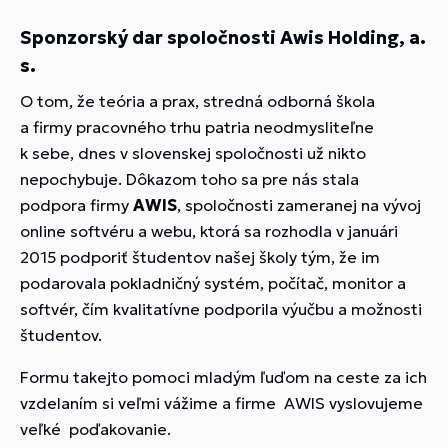
Sponzorský dar spoločnosti Awis Holding, a.
s.
O tom, že teória a prax, stredná odborná škola
a firmy pracovného trhu patria neodmysliteľne
k sebe, dnes v slovenskej spoločnosti už nikto
nepochybuje. Dôkazom toho sa pre nás stala
podpora firmy
AWIS
, spoločnosti zameranej na vývoj
online softvéru a webu, ktorá sa rozhodla v januári
2015 podporiť študentov našej školy tým, že im
podarovala pokladničný systém, počítač, monitor a
softvér, čím kvalitatívne podporila výučbu a možnosti
študentov.
Formu takejto pomoci mladým ľuďom na ceste za ich
vzdelaním si veľmi vážime a firme AWIS vyslovujeme
veľké poďakovanie.