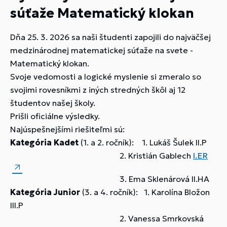
súťaže Matematický klokan
Dňa 25. 3. 2026 sa naši študenti zapojili do najväčšej
medzinárodnej matematickej súťaže na svete -
Matematický klokan.
Svoje vedomosti a logické myslenie si zmeralo so
svojimi rovesníkmi z iných stredných škôl aj 12
študentov našej školy.
Prišli oficiálne výsledky.
Najúspešnejšími riešiteľmi sú:
Kategória Kadet
(1. a 2. ročník): 1. Lukáš Šulek II.P
2. Kristián Gablech
I.ER
3. Ema Sklenárová II.HA
Kategória Junior
(3. a 4. ročník): 1. Karolína Bložon
III.P
2. Vanessa Smrkovská