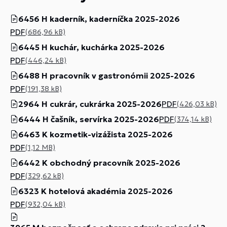
6456 H kaderník, kaderníčka 2025-2026
PDF
(686,96 kB)
6445 H kuchár, kuchárka 2025-2026
PDF
(446,24 kB)
6488 H pracovník v gastronómii 2025-2026
PDF
(191,38 kB)
2964 H cukrár, cukrárka 2025-2026
PDF
(426,03 kB)
6444 H čašník, servírka 2025-2026
PDF
(374,14 kB)
6463 K kozmetik-vizážista 2025-2026
PDF
(1,12 MB)
6442 K obchodný pracovník 2025-2026
PDF
(329,62 kB)
6323 K hotelová akadémia 2025-2026
PDF
(932,04 kB)