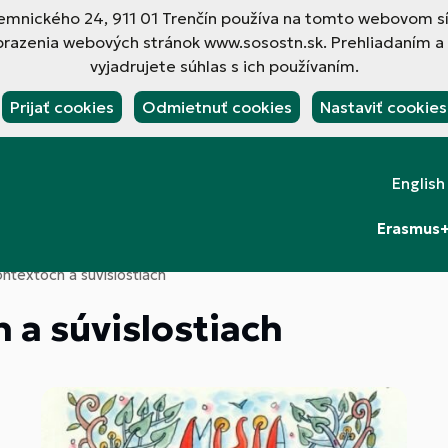
ilemnického 24, 911 01 Trenčín používa na tomto webovom s
brazenia webových stránok www.sosostn.sk. Prehliadaním a
vyjadrujete súhlas s ich používaním.
Prijať cookies
Odmietnuť cookies
Nastaviť cookies
English
Erasmus
ontextoch a súvislostiach
 a súvislostiach