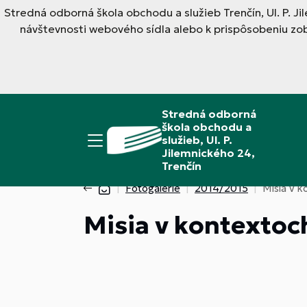
Stredná odborná škola obchodu a služieb Trenčín, Ul. P. J
návštevnosti webového sídla alebo k prispôsobeniu zo
Stredná odborná
škola obchodu a
služieb, Ul. P.
Jilemnického 24,
Trenčín
Fotogalérie
2014/2015
Misia v k
Misia v kontextoch