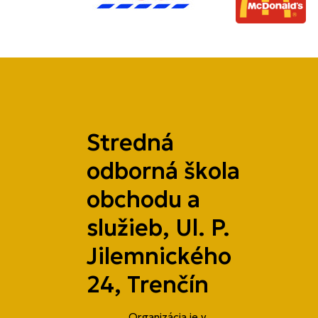
Stredná
odborná škola
obchodu a
služieb, Ul. P.
Jilemnického
24, Trenčín
Organizácia je v