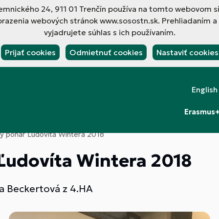
ilemnického 24, 911 01 Trenčín používa na tomto webovom s
brazenia webových stránok www.sosostn.sk. Prehliadaním a
vyjadrujete súhlas s ich používaním.
Prijať cookies
Odmietnuť cookies
Nastaviť cookies
English
Erasmus
ký pohár Ľudovíta Wintera 2018
Ľudovíta Wintera 2018
ia Beckertová z 4.HA