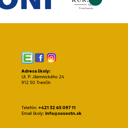
Edupage
Facebook
Instagram
Adresa školy:
Ul. P. Jilemnického 24
912 50 Trenčín
Telefón:
+421 32 65 097 11
Email školy:
info@sosostn.sk