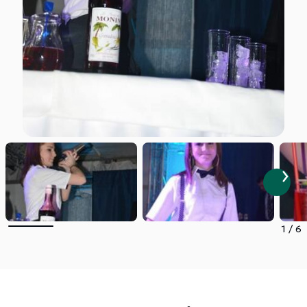
1
/
6