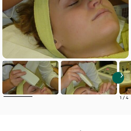
1
/
4