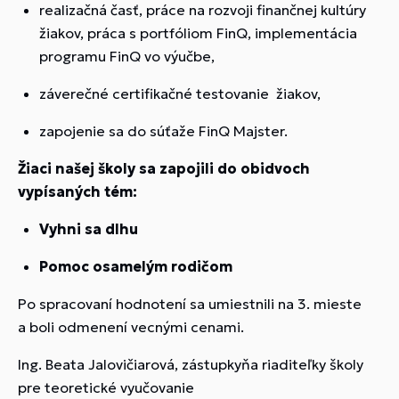
realizačná časť, práce na rozvoji finančnej kultúry
žiakov, práca s portfóliom FinQ, implementácia
programu FinQ vo výučbe,
záverečné certifikačné testovanie žiakov,
zapojenie sa do súťaže FinQ Majster.
Žiaci našej školy sa zapojili do obidvoch
vypísaných tém:
Vyhni sa dlhu
Pomoc osamelým rodičom
Po spracovaní hodnotení sa umiestnili na 3. mieste
a boli odmenení vecnými cenami.
Ing. Beata Jalovičiarová, zástupkyňa riaditeľky školy
pre teoretické vyučovanie