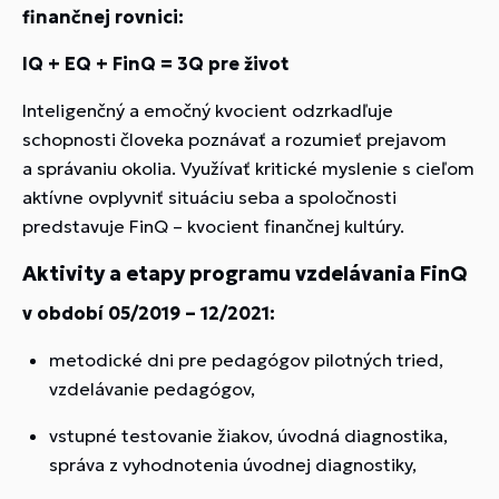
finančnej rovnici:
IQ + EQ + FinQ = 3Q pre život
Inteligenčný a emočný kvocient odzrkadľuje
schopnosti človeka poznávať a rozumieť prejavom
a správaniu okolia. Využívať kritické myslenie s cieľom
aktívne ovplyvniť situáciu seba a spoločnosti
predstavuje FinQ – kvocient finančnej kultúry.
Aktivity a etapy programu vzdelávania FinQ
v období 05/2019 – 12/2021:
metodické dni pre pedagógov pilotných tried,
vzdelávanie pedagógov,
vstupné testovanie žiakov, úvodná diagnostika,
správa z vyhodnotenia úvodnej diagnostiky,